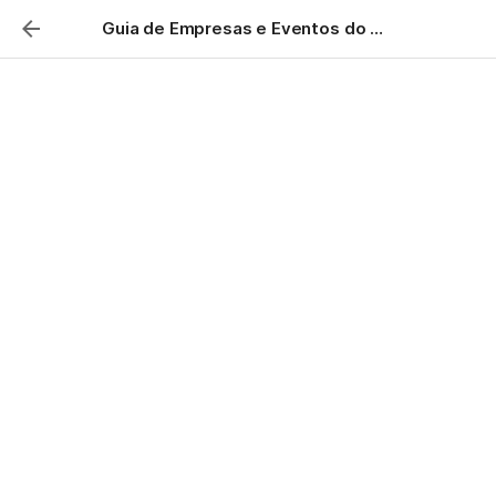
Guia de Empresas e Eventos do Setor de Energia por Ponto Energy
Baterias
Patrocinado por Dyness
Vídeo de introdução
[VÍDEO]
Esta seção do guia é um oferecimento da Dyness, 
empresa especializada em baterias
Aqui você vai encontrar listas dos principais fabricantes 